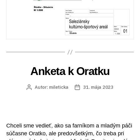
Kategórie
Anketa k Oratku
Autor:
mileticka
31. mája 2023
Autor
Dátum
článku
článku
Chceli sme vedieť, ako sa farníkom a mladým páči
súčasne Oratko, ale predovšetkým, čo treba pri