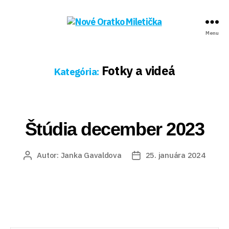
Nové
Menu
Oratko
Miletička
Fotky a videá
Kategória:
Kategórie
Štúdia december 2023
Autor:
Janka Gavaldova
25. januára 2024
Autor
Dátum
článku
článku