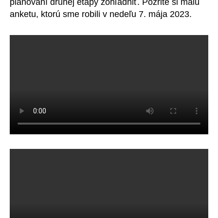
plánovaní druhej etapy zohľadniť. Pozrite si malú
anketu, ktorú sme robili v nedeľu 7. mája 2023.